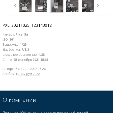
PXL_20211025_123143012
Камера:
Pixel 5a
ISO:
101
Выдержка:
1/25
Диафрагма:
F/1.8
Фокусное расстояние:
4.38
Снято:
25 октября 2021 15:31
Автор:
16 января 2022 15:26
Альбомы:
Шоу-рум 2022
О компании
Получите 10% скидку на первую покупку с быстрой