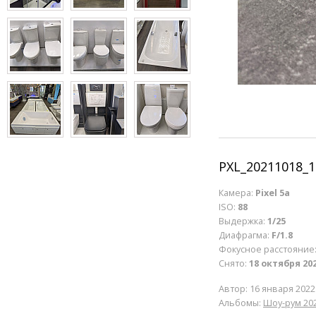
PXL_20211018_
Камера:
Pixel 5a
ISO:
88
Выдержка:
1/25
Диафрагма:
F/1.8
Фокусное расстояние
Снято:
18 октября 202
Автор:
16 января 2022
Альбомы:
Шоу-рум 20