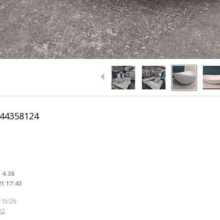
144358124
:
4.38
1 17:43
 15:26
22