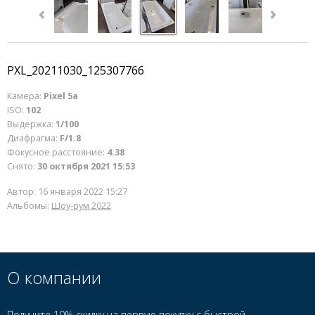
PXL_20211030_125307766
Камера:
Pixel 5a
ISO:
102
Выдержка:
1/100
Диафрагма:
F/1.8
Фокусное расстояние:
4.38
Снято:
30 октября 2021 15:53
Автор:
16 января 2022 15:27
Альбомы:
Шоу-рум 2022
О компании
Получите 10% скидку на первую покупку с быстрой