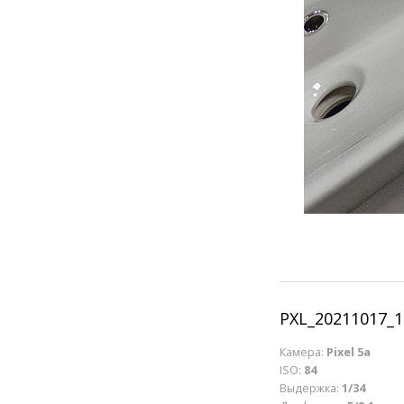
PXL_20211017_
Камера:
Pixel 5a
ISO:
84
Выдержка:
1/34