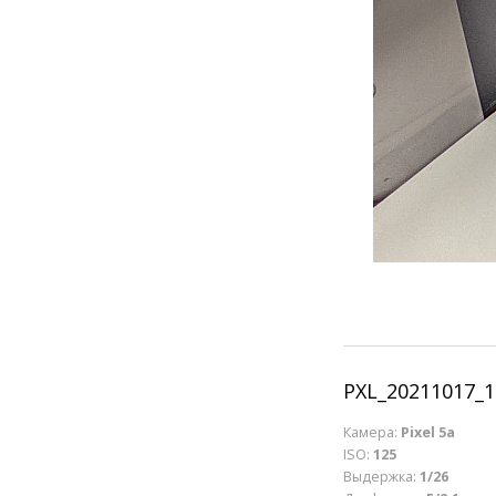
PXL_20211017_
Камера:
Pixel 5a
ISO:
125
Выдержка:
1/26