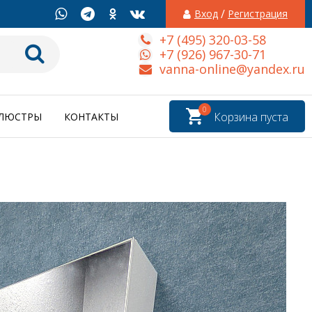
/
Вход
Регистрация
+7 (495) 320-03-58
+7 (926) 967-30-71
vanna-online@yandex.ru
0
Корзина пуста
ЛЮСТРЫ
КОНТАКТЫ