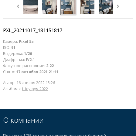
PXL_20211017_181151817
Камера:
Pixel 5a
ISO:
91
Выдержка:
1/26
Диафрагма:
F/2.1
Фокусное расстояние:
2.22
Снято:
17 октября 2021 21:11
Автор:
16 января 2022 15:26
Альбомы:
Шоу-рум 2022
О компании
Получите 10% скидку на первую покупку с быстрой