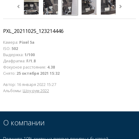
PXL_20211025_123214446
Камера:
Pixel 5a
ISO:
502
Выдержка:
1/100
Диафрагма:
F/1.8
Фокусное расстояние:
4.38
Снято:
25 октября 2021 15:32
Автор:
16 января 2022 15:27
Альбомы:
Шоу-рум 2022
О компании
Получите 10% скидку на первую покупку с быстрой