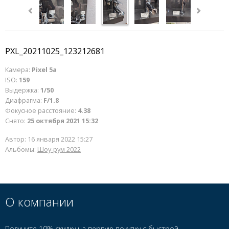
PXL_20211025_123212681
Камера:
Pixel 5a
ISO:
159
Выдержка:
1/50
Диафрагма:
F/1.8
Фокусное расстояние:
4.38
Снято:
25 октября 2021 15:32
Автор:
16 января 2022 15:27
Альбомы:
Шоу-рум 2022
О компании
Получите 10% скидку на первую покупку с быстрой