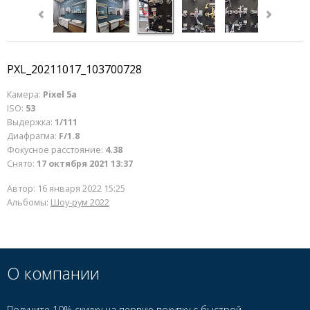
PXL_20211017_103700728
Камера:
Pixel 5a
ISO:
53
Выдержка:
1/111
Диафрагма:
F/1.8
Фокусное расстояние:
4.38
Снято:
17 октября 2021 13:37
Автор:
16 января 2022 15:25
Альбомы:
Шоу-рум 2022
О компании
Получите 10% скидку на первую покупку с быстрой