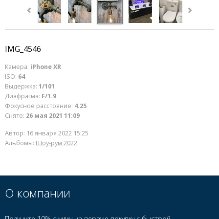
IMG_4546
Камера:
iPhone XR
ISO:
64
Выдержка:
1/101
Диафрагма:
F/1.9
Фокусное расстояние:
4.25
Снято:
26 мая 2021 11:09
Автор:
16 января 2022 15:25
Альбомы:
Шоу-рум 2022
О компании
Получите 10% скидку на первую покупку с быстрой