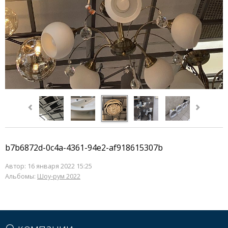
b7b6872d-0c4a-4361-94e2-af918615307b
Автор:
16 января 2022 15:25
Альбомы:
Шоу-рум 2022