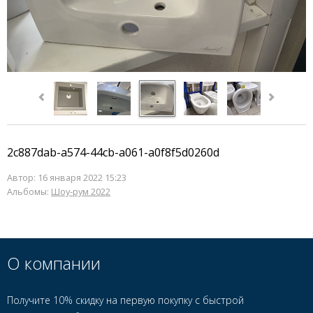
2c887dab-a574-44cb-a061-a0f8f5d0260d
Автор:
16 января 2022 15:23
Альбомы:
Шоу-рум 2022
О компании
Получите 10% скидку на первую покупку с быстрой