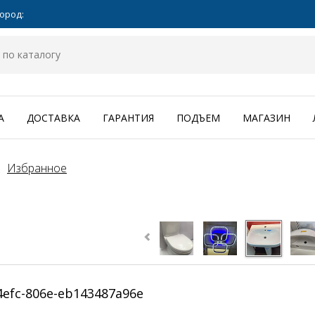
ород:
А
ДОСТАВКА
ГАРАНТИЯ
ПОДЪЕМ
МАГАЗИН
Избранное
4efc-806e-eb143487a96e