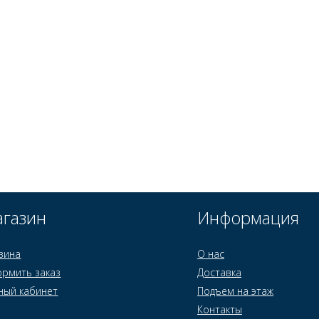
газин
Информация
зина
О нас
рмить заказ
Доставка
ный кабинет
Подъем на этаж
Контакты