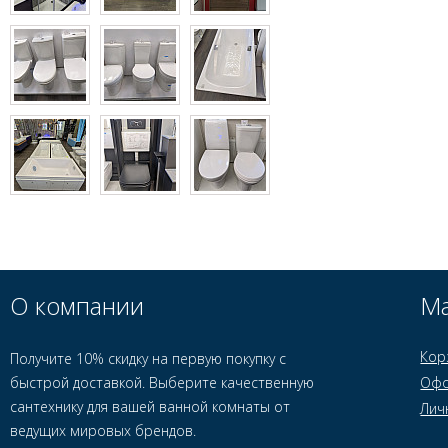
О компании
Ма
Кор
Получите 10% скидку на первую покупку с
быстрой доставкой. Выберите качественную
Офо
сантехнику для вашей ванной комнаты от
Лич
ведущих мировых брендов.