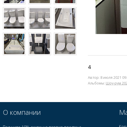
4
Автор:
8 июля 2021 09
Альбомы:
Шоу-рум 20
О компании
Ма
Кор