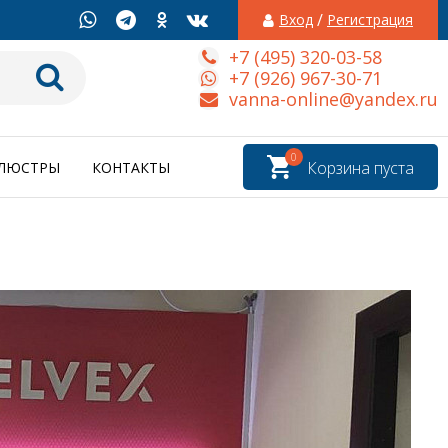
/
Вход
Регистрация
+7 (495) 320-03-58
+7 (926) 967-30-71
vanna-online@yandex.ru
0
Корзина пуста
ЛЮСТРЫ
КОНТАКТЫ