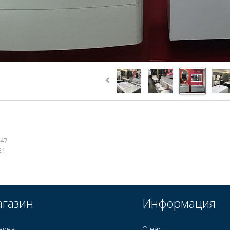
:47
21
газин
Информация
зина
О нас