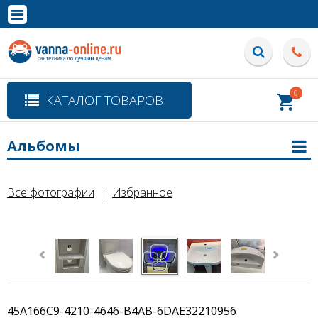
×
Полная версия сайта
0
КАТАЛОГ ТОВАРОВ
Альбомы
Все фотографии
Избранное
45A166C9-4210-4646-B4AB-6DAE32210956