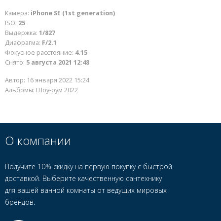
Камера:
iPhone SE (1st generation)
ISO:
25
Выдержка:
1/827
Диафрагма:
F/2.1
Фокусное расстояние:
4.15
Снято:
5 августа 2021 12:48
Автор:
16 января 2022 15:24
Альбомы:
Шоу-рум 2022
О компании
Получите 10% скидку на первую покупку с быстрой
доставкой. Выберите качественную сантехнику
для вашей ванной комнаты от ведущих мировых
брендов.