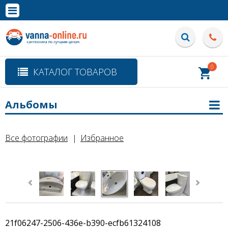
×
Полная версия сайта
0
КАТАЛОГ ТОВАРОВ
Альбомы
Все фотографии
Избранное
21f06247-2506-436e-b390-ecfb61324108