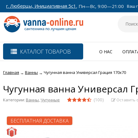
г. Люберцы, Инициативная 5с1
, Пн—Вс, 9:00—21:00
Ваш г
КАТАЛОГ ТОВАРОВ
О НАС
ОПЛАТ
Главная
Ванны
Чугунная ванна Универсал Грация 170x70
→
→
Чугунная ванна Универсал Г
(100)
Оставить 
Категории:
Ванны
,
Чугунные
БЕСПЛАТНАЯ ДОСТАВКА