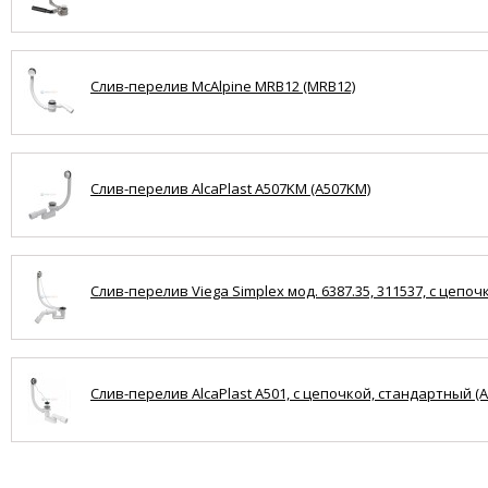
Слив-перелив McAlpine MRB12 (MRB12)
Слив-перелив AlcaPlast A507KM (A507KM)
Слив-перелив Viega Simplex мод. 6387.35, 311537, с цепоч
Слив-перелив AlcaPlast A501, с цепочкой, стандартный (A