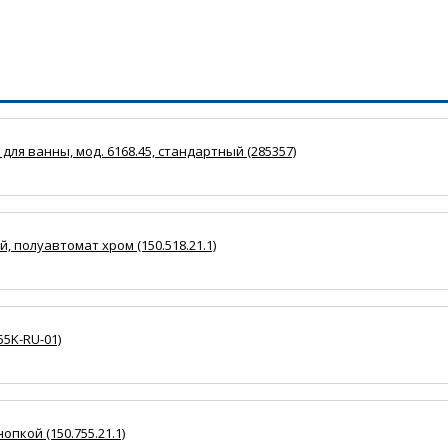
для ванны, мод. 6168.45, стандартный (285357)
, полуавтомат хром (150.518.21.1)
55K-RU-01)
опкой (150.755.21.1)