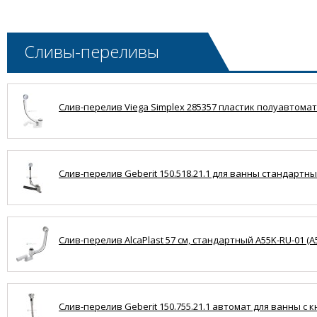
Сливы-переливы
Слив-перелив Viega Simplex 285357 пластик полуавтомат 
Слив-перелив Geberit 150.518.21.1 для ванны стандартный
Слив-перелив AlcaPlast 57 см, стандартный A55K-RU-01 (A
Слив-перелив Geberit 150.755.21.1 автомат для ванны с кн