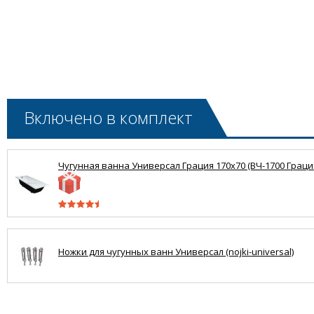
Включено в комплект
Чугунная ванна Универсал Грация 170x70 (ВЧ-1700 Граци
Ножки для чугунных ванн Универсал (nojki-universal)