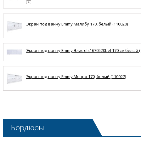
Экран под ванну Emmy Малибу 170, белый (110020)
Экран под ванну Emmy Элис els1670520bel 170 см белый (
Экран под ванну Emmy Монро 170, белый (110027)
Бордюры