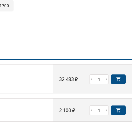
1700
32 483
₽
2 100
₽