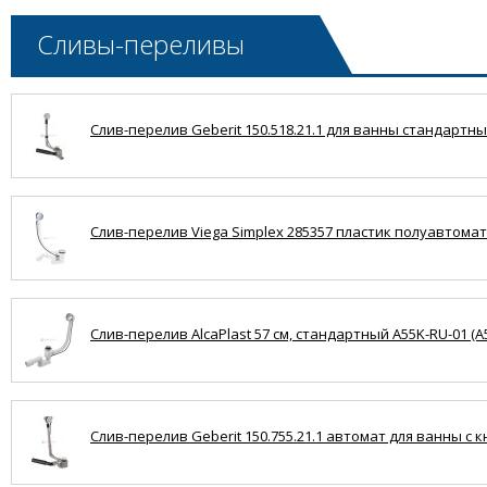
Сливы-переливы
Слив-перелив Geberit 150.518.21.1 для ванны стандартный
Слив-перелив Viega Simplex 285357 пластик полуавтомат 
Слив-перелив AlcaPlast 57 см, стандартный A55K-RU-01 (A
Слив-перелив Geberit 150.755.21.1 автомат для ванны с кн