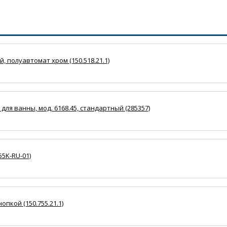
, полуавтомат хром (150.518.21.1)
для ванны, мод. 6168.45, стандартный (285357)
55K-RU-01)
опкой (150.755.21.1)