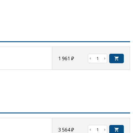
1 961
₽
3 564
₽