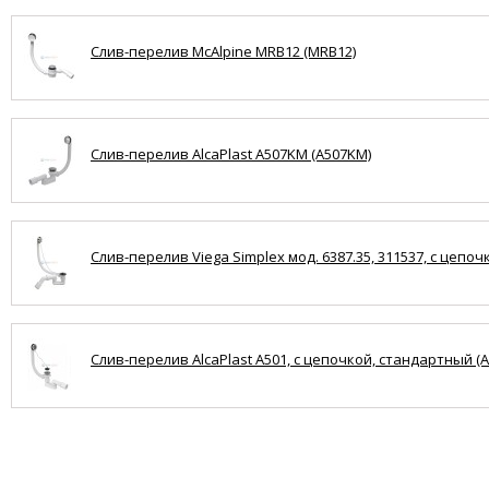
Слив-перелив McAlpine MRB12 (MRB12)
Слив-перелив AlcaPlast A507KM (A507KM)
Слив-перелив Viega Simplex мод. 6387.35, 311537, с цепоч
Слив-перелив AlcaPlast A501, с цепочкой, стандартный (A