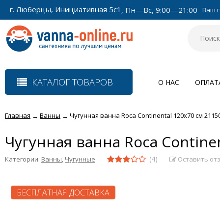
г. Люберцы, Инициативная 5с1
, Пн—Вс, 9:00—21:00
Ваш г
КАТАЛОГ ТОВАРОВ
О НАС
ОПЛАТ
Главная
Ванны
Чугунная ванна Roca Continental 120x70 см 2115
→
→
Чугунная ванна Roca Contine
(4)
Оставить от
Категории:
Ванны
,
Чугунные
БЕСПЛАТНАЯ ДОСТАВКА