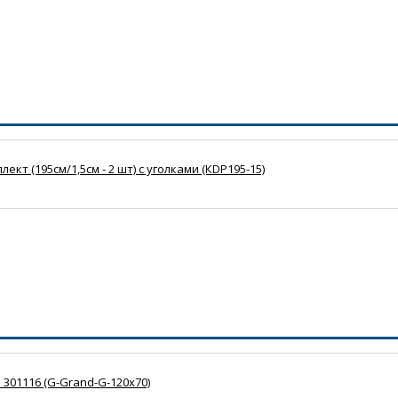
т (195см/1,5см - 2 шт) с уголками (КDP195-15)
 301116 (G-Grand-G-120x70)