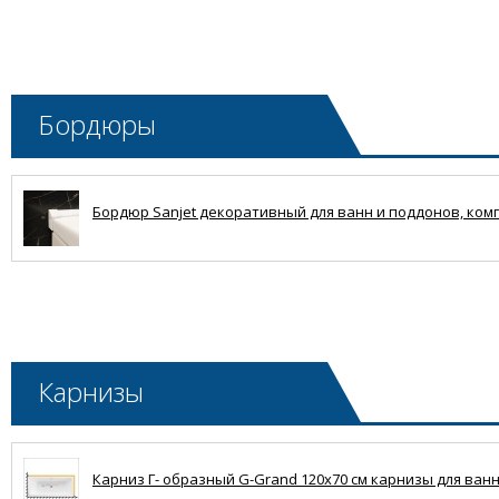
Бордюры
Бордюр Sanjet декоративный для ванн и поддонов, комплек
Карнизы
Карниз Г- образный G-Grand 120x70 см карнизы для ванн