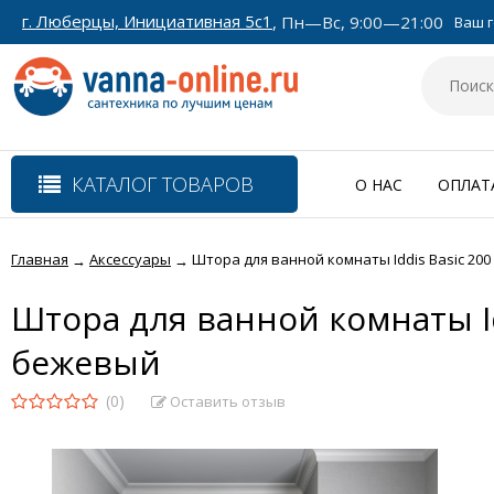
г. Люберцы, Инициативная 5с1
, Пн—Вс, 9:00—21:00
Ваш г
КАТАЛОГ ТОВАРОВ
О НАС
ОПЛАТ
Главная
Аксессуары
Штора для ванной комнаты Iddis Basic 200 
→
→
Штора для ванной комнаты Idd
бежевый
(0)
Оставить отзыв