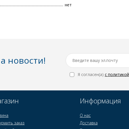
нет
а новости!
Я согласен(a)
с политико
газин
Информация
зина
О нас
рмить заказ
Доставка