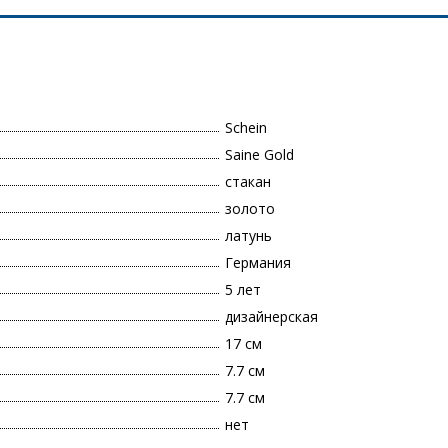
Schein
Saine Gold
стакан
золото
латунь
Германия
5 лет
дизайнерская
17 см
7.7 см
7.7 см
нет