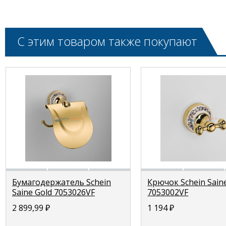
С этим товаром также покупают
Бумагодержатель Schein
Крючок Schein Sain
Saine Gold 7053026VF
7053002VF
2 899,99
₽
1 194
₽