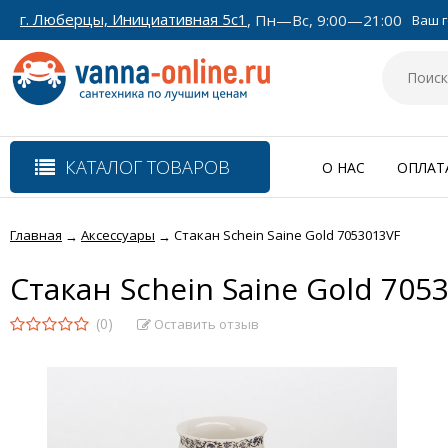
г. Люберцы, Инициативная 5с1
, Пн—Вс, 9:00—21:00
Ваш г
КАТАЛОГ ТОВАРОВ
О НАС
ОПЛАТ
Главная
Аксессуары
Стакан Schein Saine Gold 7053013VF
→
→
Стакан Schein Saine Gold 705
(0)
Оставить отзыв