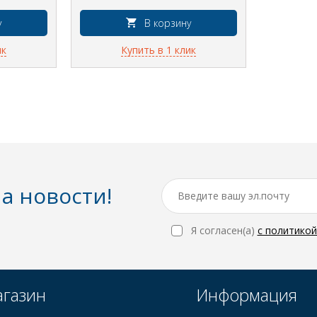
у
В корзину
ик
Купить в 1 клик
а новости!
Я согласен(a)
с политико
газин
Информация