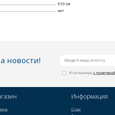
9.53 см
нет
а новости!
Я согласен(a)
с политико
газин
Информация
зина
О нас