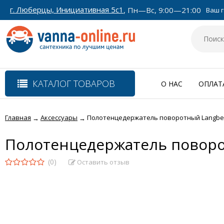
г. Люберцы, Инициативная 5с1
, Пн—Вс, 9:00—21:00
Ваш г
КАТАЛОГ ТОВАРОВ
О НАС
ОПЛАТ
Главная
Аксессуары
Полотенцедержатель поворотный Langberg
→
→
Полотенцедержатель поворот
(0)
Оставить отзыв