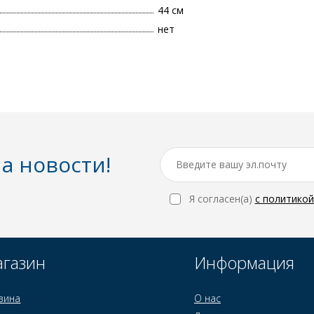
44 см
нет
а новости!
Я согласен(a)
с политико
газин
Информация
зина
О нас