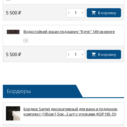
5 500
₽
В корзину
Водостойкий экран под ванну "Купе" 149 см венге
5 500
₽
В корзину
Бордюры
Бордюр Sanjet декоративный для ванн и поддонов,
комплект (195см/1,5см - 2 шт) с уголками (КDP195-15)