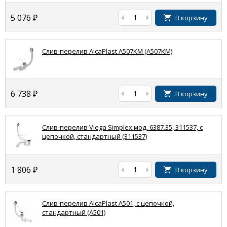
5 076
₽
В корзину
Слив-перелив AlcaPlast A507KM (A507KM)
6 738
₽
В корзину
Слив-перелив Viega Simplex мод. 6387.35, 311537, с
цепочкой, стандартный (311537)
1 806
₽
В корзину
Слив-перелив AlcaPlast A501, с цепочкой,
стандартный (A501)