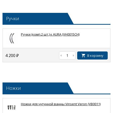
Ручки
Ручки (комп.2 шт.) к AURA (VH0015CH)
4 200
₽
В корзину
Ножки
Ножки для чугунной ванны Vinsent Veron (VB0011)