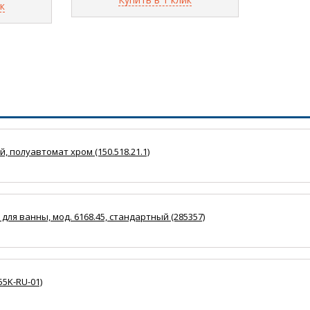
к
, полуавтомат хром (150.518.21.1)
для ванны, мод. 6168.45, стандартный (285357)
55K-RU-01)