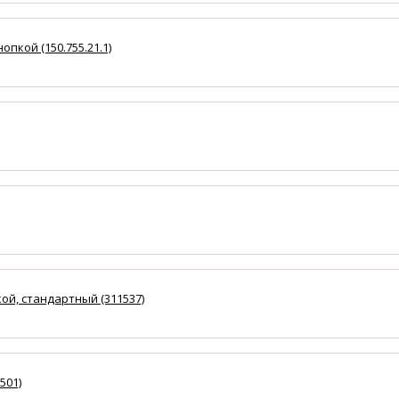
опкой (150.755.21.1)
кой, стандартный (311537)
501)