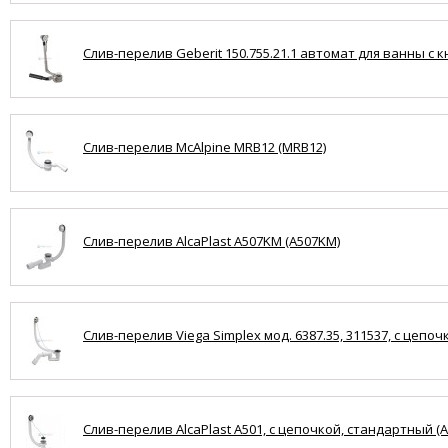
Слив-перелив Geberit 150.755.21.1 автомат для ванны с кн
Слив-перелив McAlpine MRB12 (MRB12)
Слив-перелив AlcaPlast A507KM (A507KM)
Слив-перелив Viega Simplex мод. 6387.35, 311537, с цепоч
Слив-перелив AlcaPlast A501, с цепочкой, стандартный (A