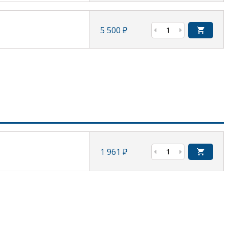
5 500
₽
1 961
₽