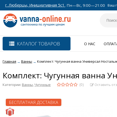
г. Люберцы, Инициативная 5с1
, Пн—Вс, 9:00—21:00
Ваш г
КАТАЛОГ ТОВАРОВ
О НАС
ОПЛАТ
Главная
Ванны
Комплект: Чугунная ванна Универсал Ностальж
→
→
Комплект: Чугунная ванна У
(0)
Оставить от
Категории:
Ванны
,
Чугунные
БЕСПЛАТНАЯ ДОСТАВКА