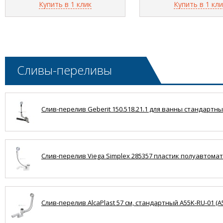
Купить в 1 клик
Купить в 1 кли
Сливы-переливы
Слив-перелив Geberit 150.518.21.1 для ванны стандартный
Слив-перелив Viega Simplex 285357 пластик полуавтомат 
Слив-перелив AlcaPlast 57 см, стандартный A55K-RU-01 (A