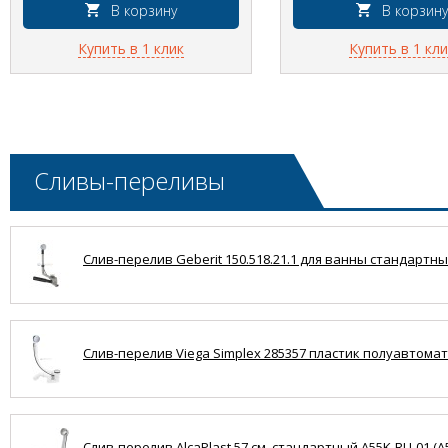
В корзину
В корзину
Купить в 1 клик
Купить в 1 кли
Сливы-переливы
Слив-перелив Geberit 150.518.21.1 для ванны стандартный
Слив-перелив Viega Simplex 285357 пластик полуавтомат 
Слив-перелив AlcaPlast 57 см, стандартный A55K-RU-01 (A