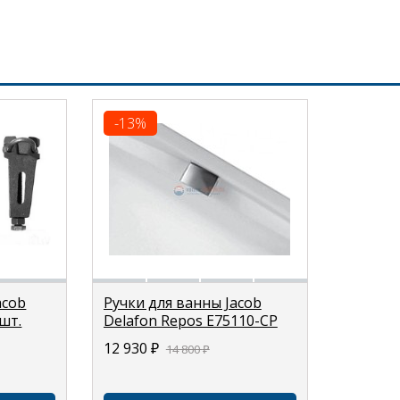
-13%
acob
Ручки для ванны Jacob
шт.
Delafon Repos E75110-CP
12 930
₽
14 800
₽