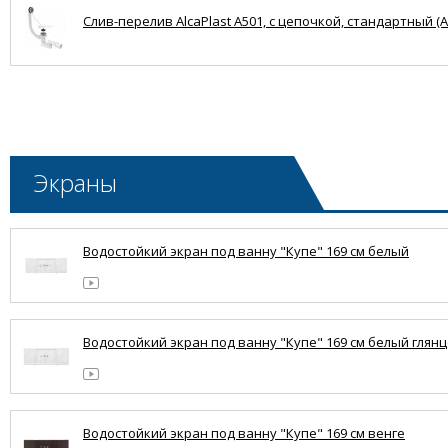
Слив-перелив AlcaPlast A501, с цепочкой, стандартный (A
Экраны
Водостойкий экран под ванну "Купе" 169 см белый
Водостойкий экран под ванну "Купе" 169 см белый глян
Водостойкий экран под ванну "Купе" 169 см венге