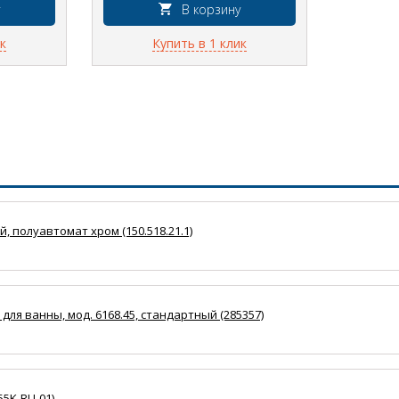
В корзину
к
Купить в 1 клик
, полуавтомат хром (150.518.21.1)
для ванны, мод. 6168.45, стандартный (285357)
55K-RU-01)