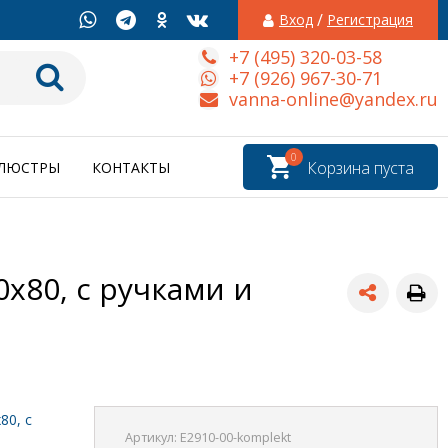
/
Вход
Регистрация
+7 (495) 320-03-58
+7 (926) 967-30-71
vanna-online@yandex.ru
0
Корзина пуста
ЛЮСТРЫ
КОНТАКТЫ
0x80, с ручками и
80, с
Артикул:
E2910-00-komplekt