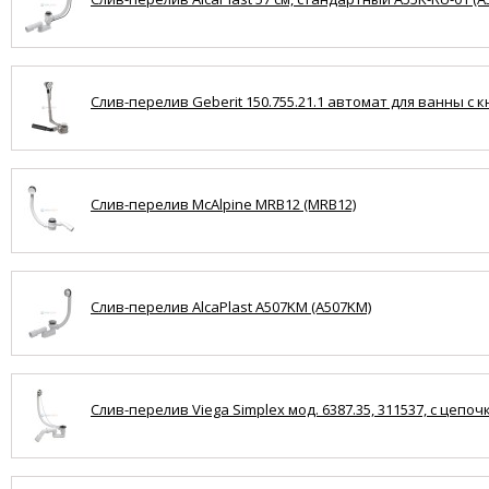
Слив-перелив Geberit 150.755.21.1 автомат для ванны с кн
Слив-перелив McAlpine MRB12 (MRB12)
Слив-перелив AlcaPlast A507KM (A507KM)
Слив-перелив Viega Simplex мод. 6387.35, 311537, с цепоч