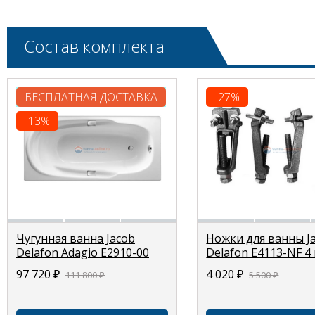
Состав комплекта
БЕСПЛАТНАЯ ДОСТАВКА
-27%
-13%
Чугунная ванна Jacob
Ножки для ванны J
Delafon Adagio E2910-00
Delafon E4113-NF 4 
170x80
97 720
₽
4 020
₽
111 800
₽
5 500
₽