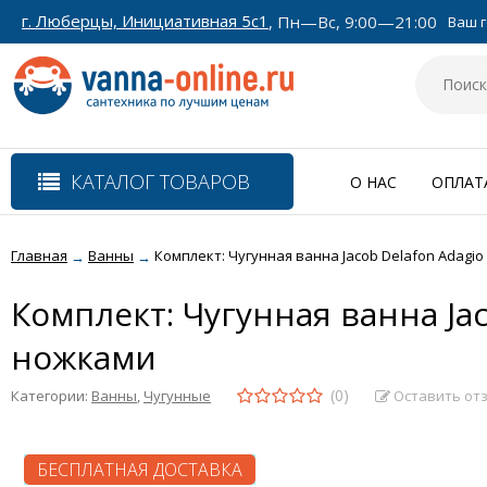
г. Люберцы, Инициативная 5с1
, Пн—Вс, 9:00—21:00
Ваш г
КАТАЛОГ ТОВАРОВ
О НАС
ОПЛАТ
Главная
Ванны
Комплект: Чугунная ванна Jacob Delafon Adagio 
→
→
Комплект: Чугунная ванна Jac
ножками
(0)
Оставить от
Категории:
Ванны
,
Чугунные
БЕСПЛАТНАЯ ДОСТАВКА