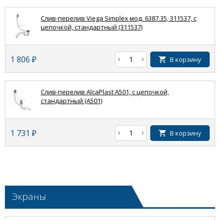
Слив-перелив Viega Simplex мод. 6387.35, 311537, с
цепочкой, стандартный (311537)
1 806
₽
В корзину
Слив-перелив AlcaPlast A501, с цепочкой,
стандартный (A501)
1 731
₽
В корзину
Экраны