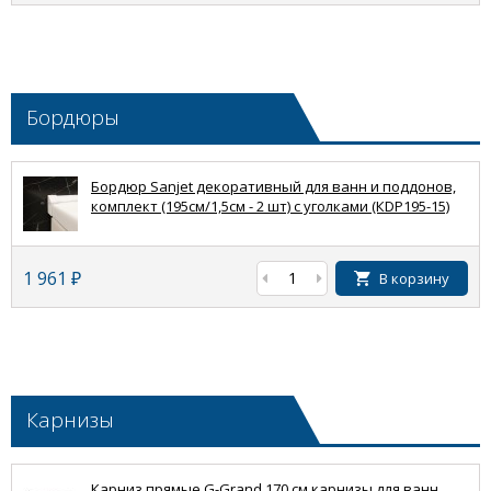
Бордюры
Бордюр Sanjet декоративный для ванн и поддонов,
комплект (195см/1,5см - 2 шт) с уголками (КDP195-15)
1 961
₽
В корзину
Карнизы
Карниз прямые G-Grand 170 см карнизы для ванн