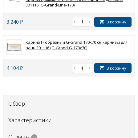
301116 (G-Grand-Line-170)
3 240
₽
В корзину
Карниз Г- образный G-Grand 170x70 см карнизы для
ванн 301116 (G-Grand-G-170x70)
4 104
₽
В корзину
Обзор
Характеристики
Отзывы
0