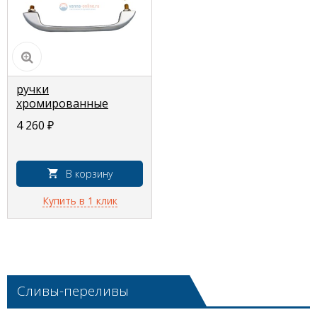
ручки
хромированные
Classic/Saga/Maxima
4 260
₽
В корзину
Купить в 1 клик
Сливы-переливы