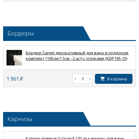
Бордюры
Бордюр Sanjet декоративный для ванн и поддонов,
комплект (195см/1,5см - 2 шт) с уголками (КDP195-15)
1 961
₽
В корзину
Карнизы
Карниз прямые G-Grand 170 см карнизы для ванн