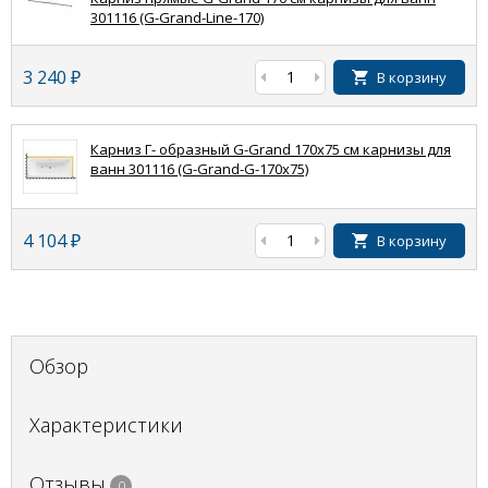
301116 (G-Grand-Line-170)
3 240
₽
В корзину
Карниз Г- образный G-Grand 170x75 см карнизы для
ванн 301116 (G-Grand-G-170x75)
4 104
₽
В корзину
Обзор
Характеристики
Отзывы
0