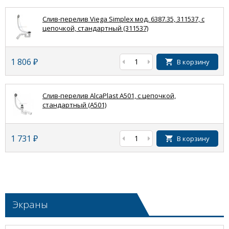
Слив-перелив Viega Simplex мод. 6387.35, 311537, с
цепочкой, стандартный (311537)
1 806
₽
В корзину
Слив-перелив AlcaPlast A501, с цепочкой,
стандартный (A501)
1 731
₽
В корзину
Экраны