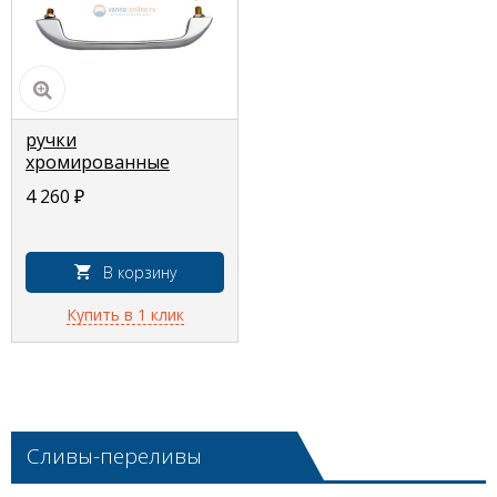
ручки
хромированные
Classic/Saga/Maxima
4 260
₽
В корзину
Купить в 1 клик
Сливы-переливы