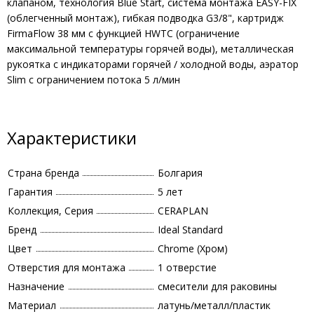
клапаном, технология Blue Start, система монтажа EASY-FIX
(облегченный монтаж), гибкая подводка G3/8", картридж
FirmaFlow 38 мм с функцией HWTC (ограничение
максимальной температуры горячей воды), металлическая
рукоятка с индикаторами горячей / холодной воды, аэратор
Slim с ограничением потока 5 л/мин
Характеристики
Страна бренда
Болгария
Гарантия
5 лет
Коллекция, Серия
CERAPLAN
Бренд
Ideal Standard
Цвет
Chrome (Хром)
Отверстия для монтажа
1 отверстие
Назначение
смесители для раковины
Материал
латунь/металл/пластик