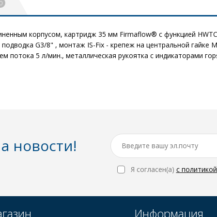
0
иненным корпусом, картридж 35 мм Firmaflow® с функцией HWTC
подводка G3/8" , монтаж IS-Fix - крепеж на центральной гайке
ем потока 5 л/мин., металлическая рукоятка с индикаторами го
а новости!
Я согласен(a)
с политико
газин
Информация