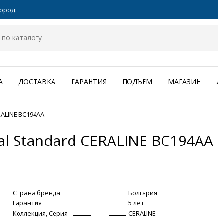
ород:
А
ДОСТАВКА
ГАРАНТИЯ
ПОДЪЕМ
МАГАЗИН
RALINE BC194AA
l Standard CERALINE BC194AA
Страна бренда
Болгария
Гарантия
5 лет
Коллекция, Серия
CERALINE