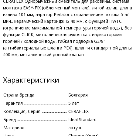
CERAFLEX Однорычажный смеситель для раковины, система
монтажа EASY-FIX (облегченный монтаж), литой излив, длина
излива 101 мм, аэратор Perlator с ограничением потока 5 л/
мин., керамический картридж IS 40 мм, с функцией HWTC
(ограничение максимальной температуры горячей воды), без
функции CLICK, металлическая рукоятка с индикаторами
горячей / холодной воды, гибкая подводка G3/8"
(антибактериальные шланги PEX), шланги стандартной длины
400 мм, металлический донный клапан
Характеристики
Страна бренда
Болгария
Гарантия
5 лет
Коллекция, Серия
CERAFLEX
Бренд
Ideal Standard
Материал
латунь
Цвет
Chrome (Хром)