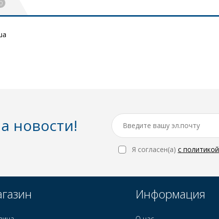
0
ша
а новости!
Я согласен(a)
с политико
газин
Информация
зина
О нас