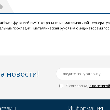
0
aFlow с функцией HWTC (ограничение максимальной температуры
ельные прокладки), металлическая рукоятка с индикаторами гор
а новости!
Я согласен(a)
с политико
газин
Информация