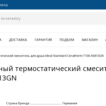
ород:
А
ДОСТАВКА
ГАРАНТИЯ
ПОДЪЕМ
МАГАЗИН
еский смеситель для душа Ideal Standard Ceratherm Т100 A5813GN
ый термостатический смесите
813GN
Страна бренда
Германия