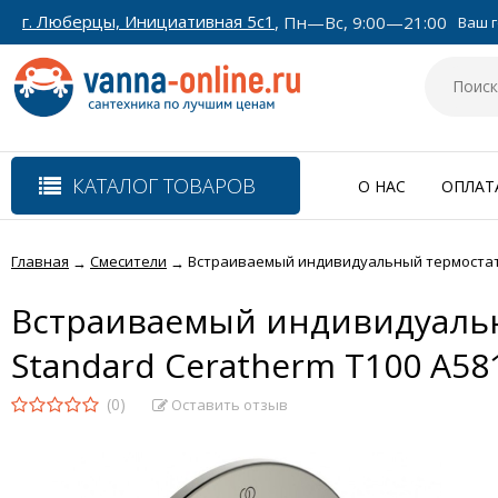
г. Люберцы, Инициативная 5с1
, Пн—Вс, 9:00—21:00
Ваш г
КАТАЛОГ ТОВАРОВ
О НАС
ОПЛАТ
Главная
Смесители
Встраиваемый индивидуальный термостатич
→
→
Встраиваемый индивидуальн
Standard Ceratherm Т100 A5
(0)
Оставить отзыв