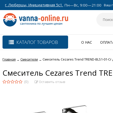
г. Люберцы, Инициативная 5с1
, Пн—Вс, 9:00—21:00
Ваш г
КАТАЛОГ ТОВАРОВ
О НАС
ОПЛАТ
Главная
Смесители
Смеситель Cezares Trend TREND-BLS1-01-Cr
→
→
Смеситель Cezares Trend TR
(0)
Оставить отзыв