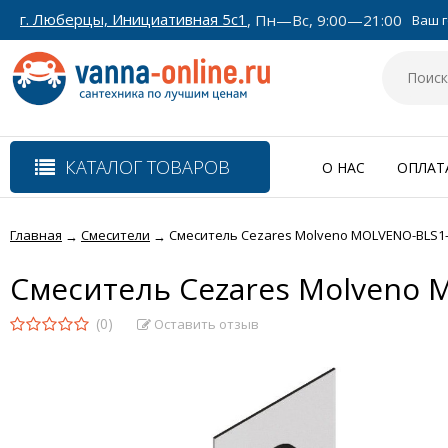
г. Люберцы, Инициативная 5с1
, Пн—Вс, 9:00—21:00
Ваш г
КАТАЛОГ ТОВАРОВ
О НАС
ОПЛАТ
Главная
Смесители
Смеситель Cezares Molveno MOLVENO-BLS1-
→
→
Смеситель Cezares Molveno 
(0)
Оставить отзыв