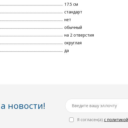
17.5 см
стандарт
нет
обычный
на 2 отверстия
округлая
да
а новости!
Я согласен(a)
с политико