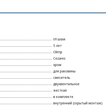
Италия
5 лет
Olimp
Cezares
хром
для раковины
смеситель
двухвентильное
жесткая
в комплекте
внутренний (скрытый монтаж)