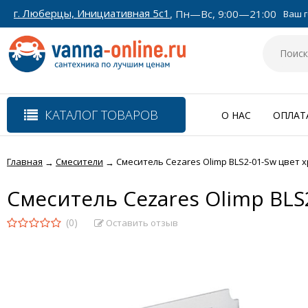
г. Люберцы, Инициативная 5с1
, Пн—Вс, 9:00—21:00
Ваш г
КАТАЛОГ ТОВАРОВ
О НАС
ОПЛАТ
Главная
Смесители
Смеситель Cezares Olimp BLS2-01-Sw цвет 
→
→
Смеситель Cezares Olimp BLS
(0)
Оставить отзыв