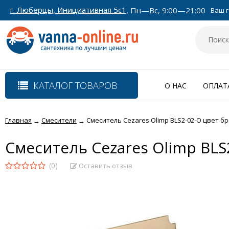
г. Люберцы, Инициативная 5с1
, Пн—Вс, 9:00—21:00
Ваш г
КАТАЛОГ ТОВАРОВ
О НАС
ОПЛАТ
Главная
Смесители
Смеситель Cezares Olimp BLS2-02-O цвет б
→
→
Смеситель Cezares Olimp BLS
(0)
Оставить отзыв