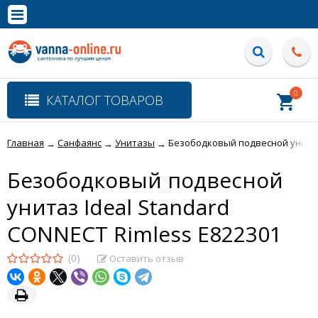
×
Полная версия сайта
0
КАТАЛОГ ТОВАРОВ
Главная
Санфаянс
Унитазы
Безободковый подвесной унитаз 
→
→
→
Безободковый подвесной
унитаз Ideal Standard
CONNECT Rimless E822301
(0)
Оставить отзыв