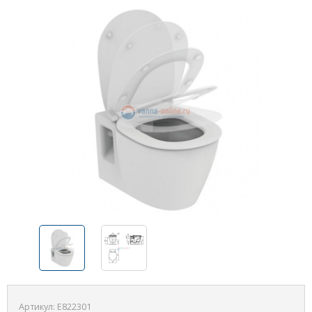
Артикул:
E822301