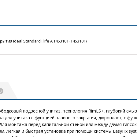
ия Ideal Standard i.life A T453101 (T453101)
НОВИНКА
0
A Безободковый подвесной унитаз, технология RimLS+, глубокий с
шка для унитаза с функцией плавного закрытия, дюропласт, с фун
Для монтажа перед капитальной стеной или между двумя гипсока
нам. Легкая и быстрая установка при помощи системы EasyFix sys