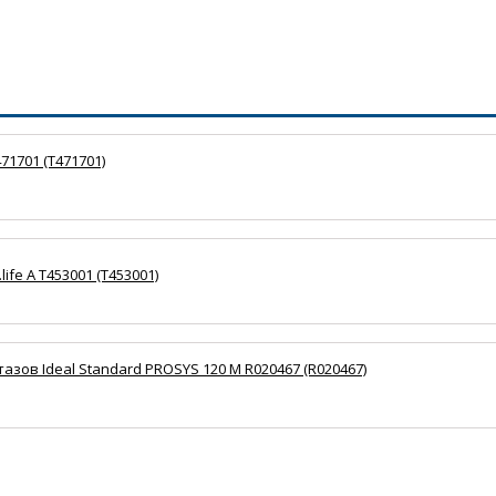
71701 (T471701)
НОВИНКА
ife A T453001 (T453001)
НОВИНКА
зов Ideal Standard PROSYS 120 M R020467 (R020467)