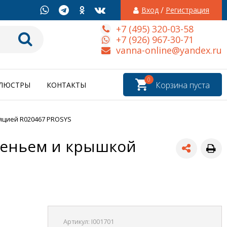
/
Вход
Регистрация
+7 (495) 320-03-58
+7 (926) 967-30-71
vanna-online@yandex.ru
0
Корзина пуста
ЛЮСТРЫ
КОНТАКТЫ
алляцией R020467 PROSYS
 сиденьем и крышкой
Артикул:
I001701