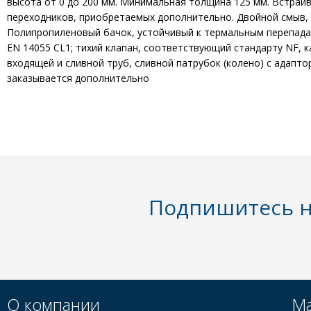
высота от 0 до 200 мм. Минимальная толщина 125 мм. Встра
переходников, приобретаемых дополнительно. Двойной смыв, пр
Полипропиленовый бачок, устойчивый к термальным перепадам;
EN 14055 CL1; тихий клапан, соответствующий стандарту NF, к
входящей и сливной труб, сливной патрубок (колено) с адапто
заказывается дополнительно
Подпишитесь н
О компании
Ма