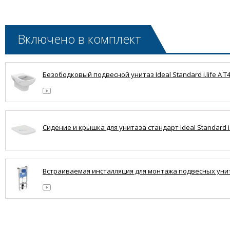
Включено в комплект
Безободковый подвесной унитаз Ideal Standard i.life A T4
Сидение и крышка для унитаза стандарт Ideal Standard i.l
Встраиваемая инсталляция для монтажа подвесных унита