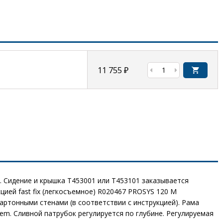
11 755
₽
мыв. Сидение и крышка T453001 или T453101 заказывается
кцией fast fix (легкосъемное) R020467 PROSYS 120 M
ртонными стенами (в соответствии с инструкцией). Рама
tem. Сливной патрубок регулируется по глубине. Регулируемая