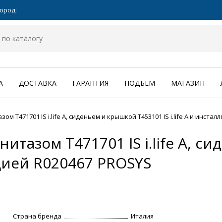
ород:
А
ДОСТАВКА
ГАРАНТИЯ
ПОДЪЕМ
МАГАЗИН
тазом T471701 IS i.life A, сиденьем и крышкой T453101 IS i.life A и инст
 унитазом T471701 IS i.life A,
ляцией R020467 PROSYS
Страна бренда
Италия