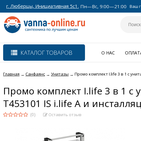
г. Люберцы, Инициативная 5с1
, Пн—Вс, 9:00—21:00
Ваш г
КАТАЛОГ ТОВАРОВ
О НАС
ОПЛАТ
Главная
Санфаянс
Унитазы
Промо комплект I.life 3 в 1 с уни
→
→
→
Промо комплект I.life 3 в 1 с
T453101 IS i.life A и инстал
(0)
Оставить отзыв
СПЕЦПРЕДЛОЖЕНИЕ