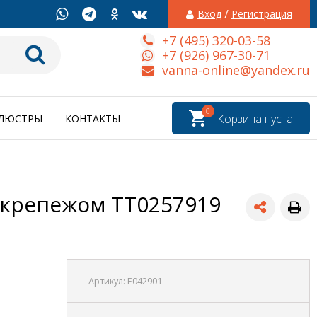
/
Вход
Регистрация
+7 (495) 320-03-58
+7 (926) 967-30-71
vanna-online@yandex.ru
0
Корзина пуста
ЛЮСТРЫ
КОНТАКТЫ
с крепежом TT0257919
Артикул:
E042901