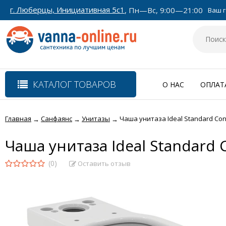
г. Люберцы, Инициативная 5с1
, Пн—Вс, 9:00—21:00
Ваш г
КАТАЛОГ ТОВАРОВ
О НАС
ОПЛАТ
Главная
Санфаянс
Унитазы
Чаша унитаза Ideal Standard Co
→
→
→
Чаша унитаза Ideal Standard
(0)
Оставить отзыв