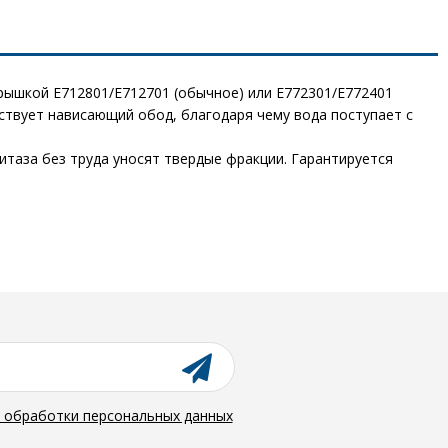
рышкой E712801/E712701 (обычное) или E772301/E772401
ствует нависающий обод, благодаря чему вода поступает с
итаза без труда уносят твердые фракции. Гарантируется
й обработки персональных данных