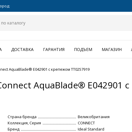
ород:
А
ДОСТАВКА
ГАРАНТИЯ
ПОДЪЕМ
МАГАЗИН
nnect AquaBlade® Е042901 с крепежом TT0257919
 Connect AquaBlade® Е042901 
Страна бренда
Великобритания
Коллекция, Серия
CONNECT
Бренд
Ideal Standard