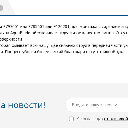
0
E797001 или E785601 или E120201, для монтажа с сидением и к
смыва AquaBlade обеспечивает идеальное качество смыва. Отсут
поверхности
торая омывает всю чашу. Две сильных струи в передней части ун
я. Процесс уборки более легкий благодаря отсутствию ободка
а новости!
Я согласен(a)
с политико