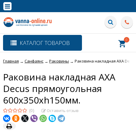
×
Полная версия сайта
0
КАТАЛОГ ТОВАРОВ
Главная
Санфаянс
Раковины
Раковина накладная AXA Decus
→
→
→
Раковина накладная AXA
Decus прямоугольная
600х350хh150мм.
(0)
Оставить отзыв