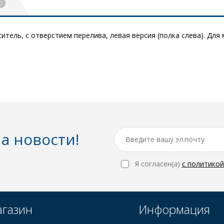
0
итель, с отверстием перелива, левая версия (полка слева). Для
а новости!
Я согласен(a)
с политико
газин
Информация