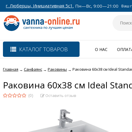
г. Люберцы, Инициативная 5с1
, Пн—Вс, 9:00—21:00
Ваш г
КАТАЛОГ ТОВАРОВ
О НАС
ОПЛАТ
Главная
Санфаянс
Раковины
Раковина 60х38 см Ideal Stand
→
→
→
Раковина 60х38 см Ideal Sta
(0)
Оставить отзыв