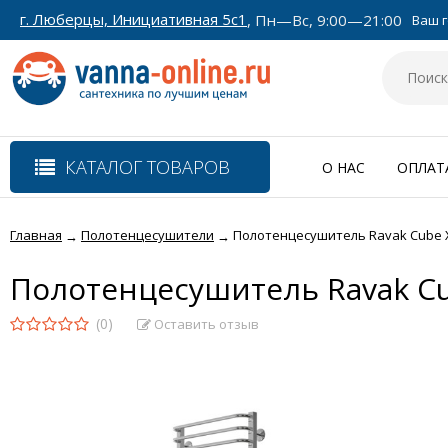
г. Люберцы, Инициативная 5с1
, Пн—Вс, 9:00—21:00
Ваш г
КАТАЛОГ ТОВАРОВ
О НАС
ОПЛАТ
Главная
Полотенцесушители
Полотенцесушитель Ravak Cube X0
→
→
Полотенцесушитель Ravak Cu
(0)
Оставить отзыв