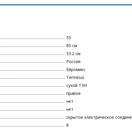
55
85 см
53.2 см
Россия
Евромикс
Terminus
сухой ТЭН
правое
нет
нет
скрытое электрическое соедине
8