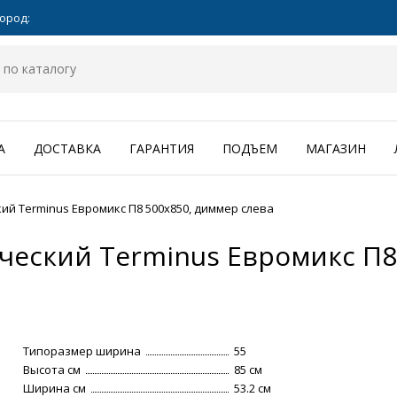
ород:
А
ДОСТАВКА
ГАРАНТИЯ
ПОДЪЕМ
МАГАЗИН
й Terminus Евромикс П8 500x850, диммер слева
еский Terminus Евромикс П8
Типоразмер ширина
55
Высота см
85 см
Ширина см
53.2 см