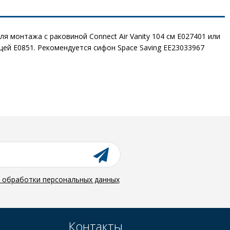
я монтажа с раковиной Connect Air Vanity 104 см E027401 или
цей E0851. Рекомендуется сифон Space Saving EE23033967
й обработки персональных данных
Контакты