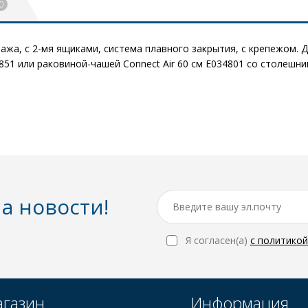
0
а, с 2-мя ящиками, система плавного закрытия, с крепежом. Дл
851 или раковиной-чашей Connect Air 60 см E034801 со столешни
а новости!
Я согласен(a)
с политико
газин
Информация