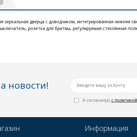
0
 зеркальная дверца с доводчиком, интегрированная нижняя све
ючатель, розетка для бритвы, регулируемая стеклянная полка, к
а новости!
Я согласен(a)
с политико
газин
Информация