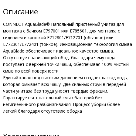
Описание
CONNECT AquaBlade® Напольный пристенный унитаз для
монтажа с бачком E797001 или E785601, для монтажа с
сидением и крышкой E712801/E712701 (обычное) или
E772301/E772401 (тонкое). Инновационная технология смыва
AquaBlade обеспечивает идеальное качество смыва.
Отсутствует нависающий обод, благодаря чему вода
поступает с верхней точки чаши, обеспечивая 100% чистый
смыв по всей поверхности
Единый канал под высоким давлением создает каскад воды,
которая омывает всю чашу. Две сильных струи в передней
части унитаза без труда уносят твердые фракции.
Гарантируется тщательный смыв бактерий без
негигиеничного разбрызгивания. Процесс уборки более
легкий благодаря отсутствию ободка