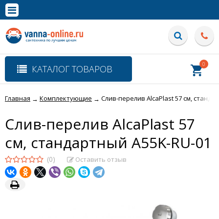
×
Полная версия сайта
0
КАТАЛОГ ТОВАРОВ
Главная
Комплектующие
Слив-перелив AlcaPlast 57 см, станда
→
→
Слив-перелив AlcaPlast 57
см, стандартный A55K-RU-01
(0)
Оставить отзыв