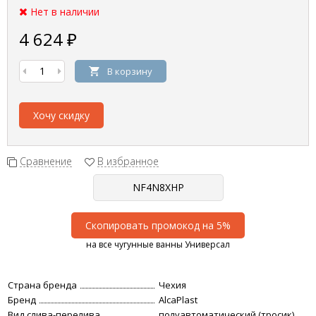
Нет в наличии
4 624
₽
В корзину
Хочу скидку
Сравнение
В избранное
Скопировать промокод на 5%
на все чугунные ванны Универсал
Страна бренда
Чехия
Бренд
AlcaPlast
Вид слива-перелива
полуавтоматический (тросик)