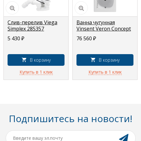
Слив-перелив Viega
Ванна чугунная
Simplex 285357
Vinsent Veron Concept
пластик полуавтомат
150x70x42
5 430
₽
76 560
₽
для ванны, мод.
6168.45, стандартный
В корзину
В корзину
Купить в 1 клик
Купить в 1 клик
Подпишитесь на новости!