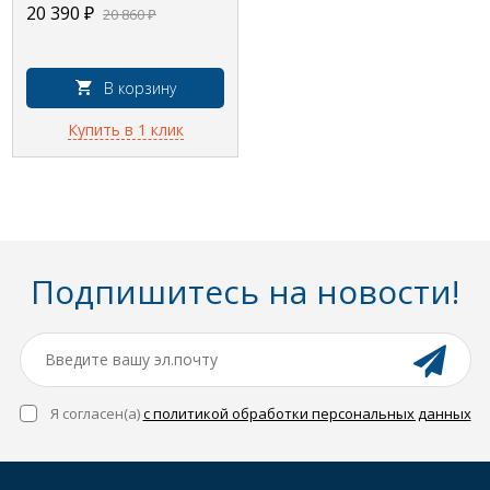
Struktura EDE102-00,
20 390
₽
20 860
₽
безободковый
В корзину
Купить в 1 клик
Подпишитесь на новости!
Я согласен(a)
с политикой обработки персональных данных